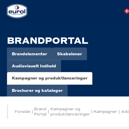
BRANDPORTAL
Brandelementer
Skabeloner
Audiovisuelt Indhold
Kampagner og produktlanceringer
Brochurer og kataloger
Brand
Kampagner og
Forside
|
|
|
Kampagner
|
Add
Portal
produktlanceringer