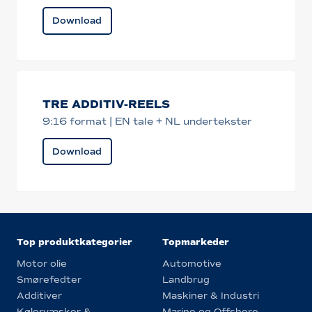
Download
TRE ADDITIV-REELS
9:16 format | EN tale + NL undertekster
Download
Top produktkategorier
Topmarkeder
Motor olie
Automotive
Smørefedter
Landbrug
Additiver
Maskiner & Industri
Kølervæsker &
Marine og Offshore