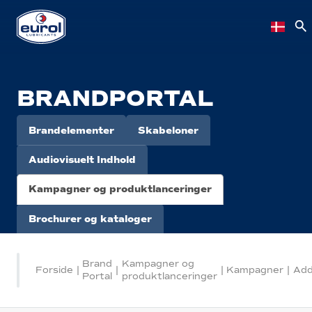
BRANDPORTAL
Brandelementer
Skabeloner
Audiovisuelt Indhold
Kampagner og produktlanceringer
Brochurer og kataloger
Brand
Kampagner og
Forside
|
|
|
Kampagner
|
Add
Portal
produktlanceringer