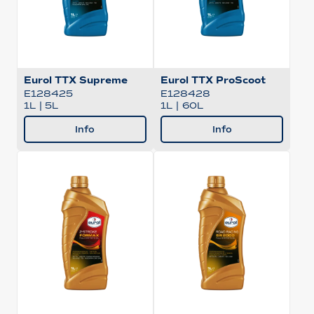
Eurol TTX Supreme
Eurol TTX ProScoot
E128425
E128428
1L
|
5L
1L
|
60L
Info
Info