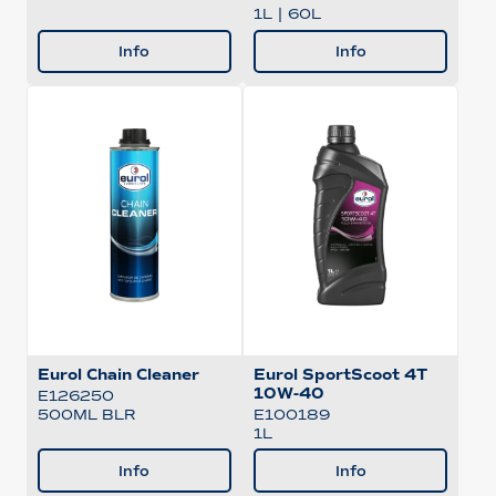
1L
|
60L
Info
Info
Eurol Chain Cleaner
Eurol SportScoot 4T
10W-40
E126250
500ML BLR
E100189
1L
Info
Info