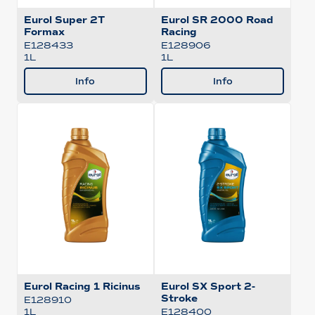
Eurol Super 2T
Eurol SR 2000 Road
Formax
Racing
E128433
E128906
1L
1L
Info
Info
Eurol Racing 1 Ricinus
Eurol SX Sport 2-
Stroke
E128910
1L
E128400