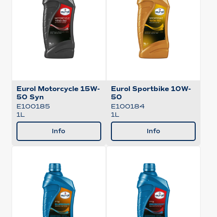
Eurol Motorcycle 15W-
Eurol Sportbike 10W-
50 Syn
50
E100185
E100184
1L
1L
Info
Info