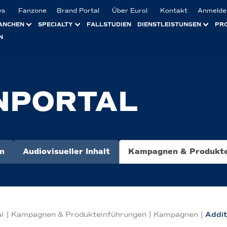
ws
Fanzone
Brand Portal
Über Eurol
Kontakt
Anmelde
ANCHEN
SPECIALTY
FALLSTUDIEN
DIENSTLEISTUNGEN
PR
N
NPORTAL
n
Audiovisueller Inhalt
Kampagnen & Produkte
l
|
Kampagnen & Produkteinführungen
|
Kampagnen
|
Addit