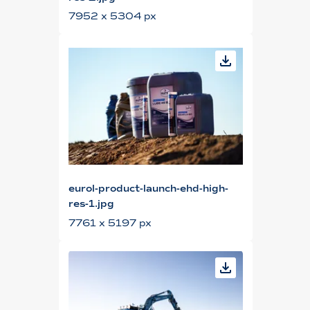
7952 x 5304 px
eurol-product-launch-ehd-high-
res-1.jpg
7761 x 5197 px