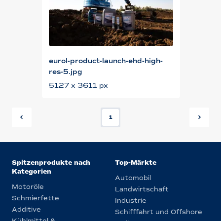
eurol-product-launch-ehd-high-
res-5.jpg
5127 x 3611 px
1
Spitzenprodukte nach
Top-Märkte
Kategorien
Automobil
Motoröle
Landwirtschaft
Schmierfette
Industrie
Additive
Schifffahrt und Offshore
Kühlmittel &