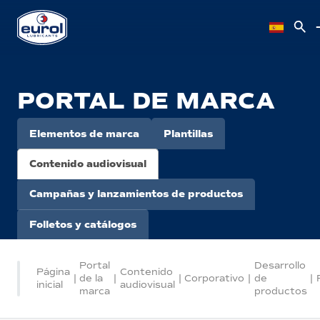
PORTAL DE MARCA
Elementos de marca
Plantillas
Contenido audiovisual
Campañas y lanzamientos de productos
Folletos y catálogos
Portal
Desarrollo
Página
Contenido
|
de la
|
|
Corporativo
|
de
|
inicial
audiovisual
marca
productos