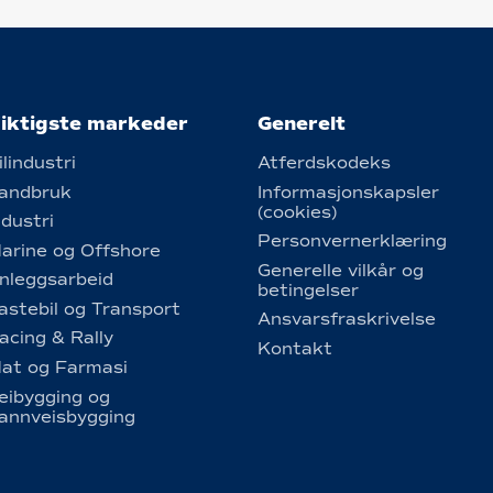
iktigste markeder
Generelt
ilindustri
Atferdskodeks
andbruk
Informasjonskapsler
(cookies)
ndustri
Personvernerklæring
arine og Offshore
Generelle vilkår og
nleggsarbeid
betingelser
astebil og Transport
Ansvarsfraskrivelse
acing & Rally
Kontakt
at og Farmasi
eibygging og
annveisbygging