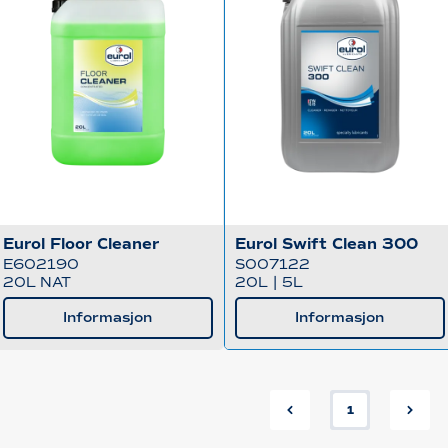
Eurol Floor Cleaner
Eurol Swift Clean 300
E602190
S007122
20L NAT
20L
|
5L
Informasjon
Informasjon
1