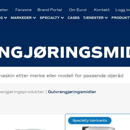
eter
Fanzone
Brand Portal
Om Eurol
Kontakt
Logg in
LG
MARKEDER
SPECIALTY
CASES
TJENESTER
PRODUKT
NGJØRINGSMI
maskin etter merke eller modell for passende oljeråd
engjøringsprodukter
|
Gulvrengjøringsmidler
Specialty lubricants