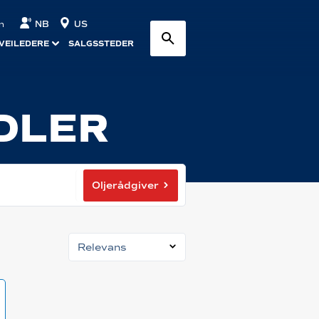
NB
US
n
VEILEDERE
SALGSSTEDER
DLER
Oljerådgiver
Relevans