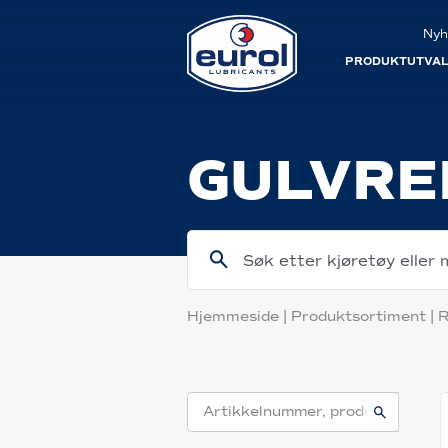
Nyh
PRODUKTUTVA
GULVRE
Søk etter kjøretøy eller 
Hjemmeside
|
Produktsortiment
|
R