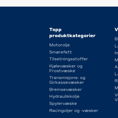
Topp
V
produktkategorier
B
Motorolje
L
Smørefett
I
Tilsetningsstoffer
M
Kjølevæsker og
A
Frostvæske
L
Transmisjons- og
R
Girkassevæsker
M
Bremsevæsker
V
Hydraulikkolje
V
Spylervæske
Racingoljer og -væsker