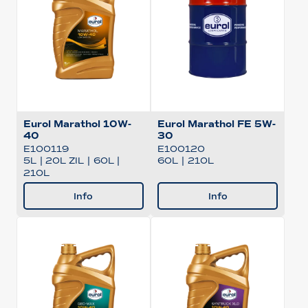
Eurol Marathol 10W-
Eurol Marathol FE 5W-
40
30
E100119
E100120
5L
|
20L ZIL
|
60L
|
60L
|
210L
210L
Info
Info