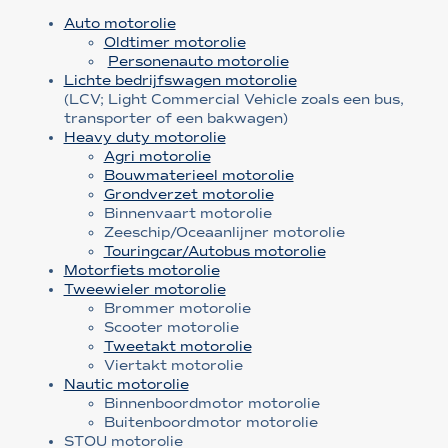
Auto motorolie
Oldtimer motorolie
Personenauto motorolie
Lichte bedrijfswagen motorolie
(LCV; Light Commercial Vehicle zoals een bus,
transporter of een bakwagen)
Heavy duty motorolie
Agri motorolie
Bouwmaterieel motorolie
Grondverzet motorolie
Binnenvaart motorolie
Zeeschip/Oceaanlijner motorolie
Touringcar/Autobus motorolie
Motorfiets motorolie
Tweewieler motorolie
Brommer motorolie
Scooter motorolie
Tweetakt motorolie
Viertakt motorolie
Nautic motorolie
Binnenboordmotor motorolie
Buitenboordmotor motorolie
STOU motorolie