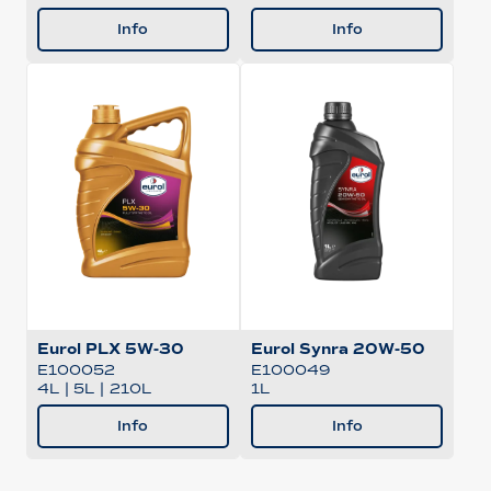
Info
Info
Eurol PLX 5W-30
Eurol Synra 20W-50
E100052
E100049
4L
|
5L
|
210L
1L
Info
Info