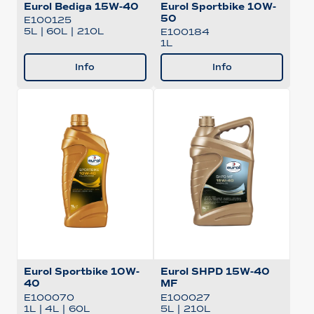
Eurol Bediga 15W-40
Eurol Sportbike 10W-
50
E100125
5L
|
60L
|
210L
E100184
1L
Info
Info
Eurol Sportbike 10W-
Eurol SHPD 15W-40
40
MF
E100070
E100027
1L
|
4L
|
60L
5L
|
210L