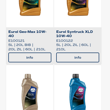
Eurol Geo-Max 10W-
Eurol Syntruck XLD
40
10W-40
E100121
E100122
5L
|
20L BIB
|
5L
|
20L ZIL
|
60L
|
20L ZIL
|
60L
|
210L
210L
Info
Info