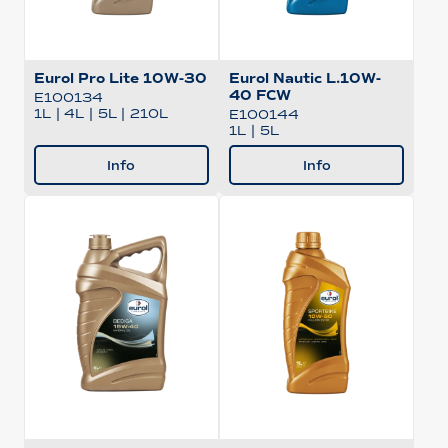
Eurol Pro Lite 10W-30
Eurol Nautic L.10W-
40 FCW
E100134
1L
|
4L
|
5L
|
210L
E100144
1L
|
5L
Info
Info