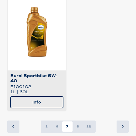
Eurol Sportbike 5W-
40
E100102
1L
|
60L
Info
1
6
7
8
12