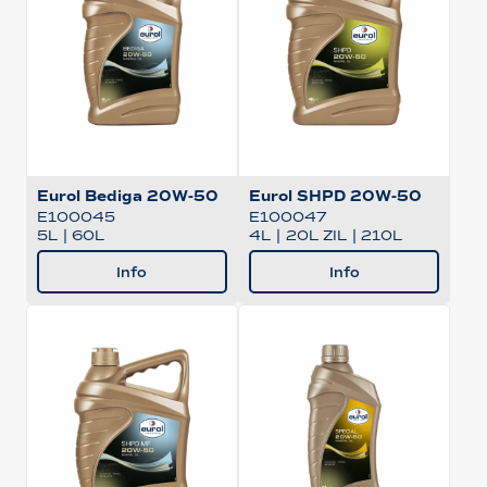
Eurol Bediga 20W-50
Eurol SHPD 20W-50
E100045
E100047
5L
|
60L
4L
|
20L ZIL
|
210L
Info
Info