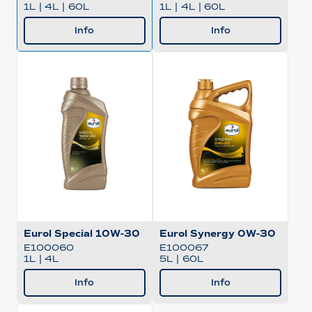
1L
|
4L
|
60L
1L
|
4L
|
60L
Info
Info
Eurol Special 10W-30
Eurol Synergy 0W-30
E100060
E100067
1L
|
4L
5L
|
60L
Info
Info