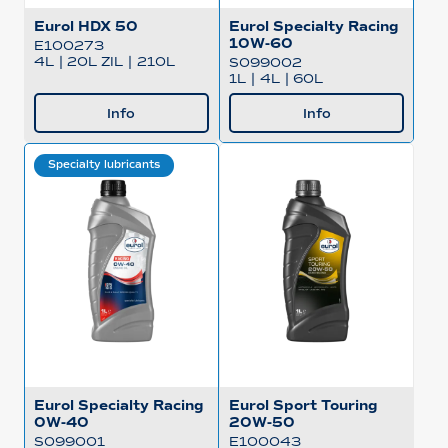
Eurol HDX 50
Eurol Specialty Racing
10W-60
E100273
4L
|
20L ZIL
|
210L
S099002
1L
|
4L
|
60L
Info
Info
Specialty lubricants
Eurol Specialty Racing
Eurol Sport Touring
0W-40
20W-50
S099001
E100043