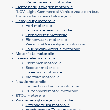
Personenauto motorolie
Lichte bedrijfswagen motorolie
(LCV; Light Commercial Vehicle zoals een bus,
transporter of een bakwagen)
Heavy duty motorolie
Agri motorolie
Bouwmaterieel motorolie
Grondverzet motorolie
Binnenvaart motorolie
Zeeschip/Oceaanlijner motorolie
Touringcar/Autobus motorolie
Motorfiets motorolie
Tweewieler motorolie
Brommer motorolie
Scooter motorolie
Tweetakt motorolie
Viertakt motorolie
Nautic motorolie
Binnenboordmotor motorolie
Buitenboordmotor motorolie
STOU motorolie
Zware bedrijfswagen motorolie
Offroad truck motorolie
Vrachtwagen/Truck motorolie