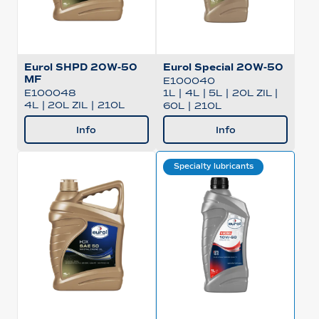
Eurol SHPD 20W-50
Eurol Special 20W-50
MF
E100040
1L
|
4L
|
5L
|
20L ZIL
|
E100048
4L
|
20L ZIL
|
210L
60L
|
210L
Info
Info
Specialty lubricants