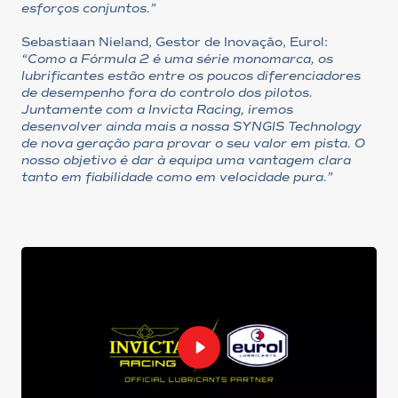
esforços conjuntos.”
Sebastiaan Nieland, Gestor de Inovação, Eurol:
“Como a Fórmula 2 é uma série monomarca, os
lubrificantes estão entre os poucos diferenciadores
de desempenho fora do controlo dos pilotos.
Juntamente com a Invicta Racing, iremos
desenvolver ainda mais a nossa SYNGIS Technology
de nova geração para provar o seu valor em pista. O
nosso objetivo é dar à equipa uma vantagem clara
tanto em fiabilidade como em velocidade pura.”