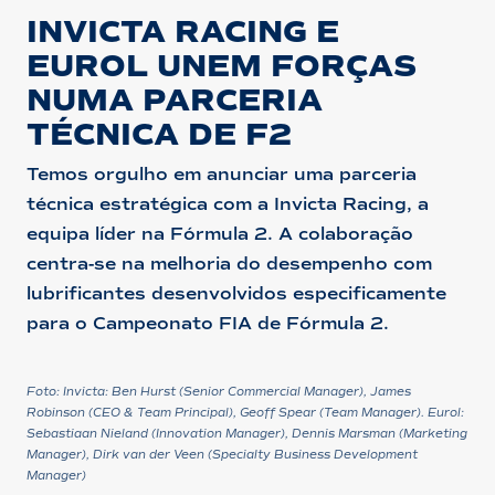
INVICTA RACING E
EUROL UNEM FORÇAS
NUMA PARCERIA
TÉCNICA DE F2
Temos orgulho em anunciar uma parceria
técnica estratégica com a Invicta Racing, a
equipa líder na Fórmula 2. A colaboração
centra-se na melhoria do desempenho com
lubrificantes desenvolvidos especificamente
para o Campeonato FIA de Fórmula 2.
Foto: Invicta: Ben Hurst (Senior Commercial Manager), James
Robinson (CEO & Team Principal), Geoff Spear (Team Manager). Eurol:
Sebastiaan Nieland (Innovation Manager), Dennis Marsman (Marketing
Manager), Dirk van der Veen (Specialty Business Development
Manager)