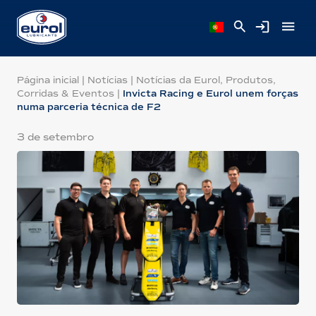
Página inicial
|
Notícias
|
Notícias da Eurol, Produtos,
Corridas & Eventos
|
Invicta Racing e Eurol unem forças
numa parceria técnica de F2
3 de setembro