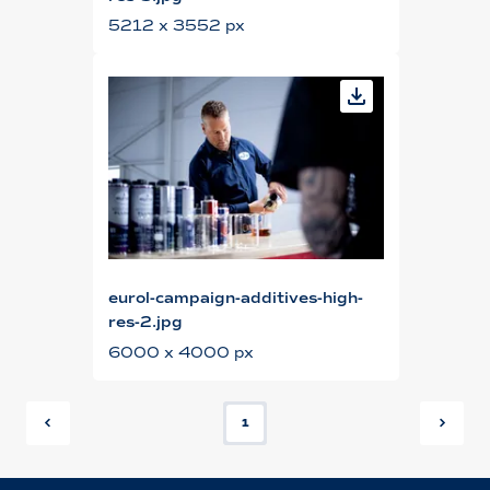
5212 x 3552 px
eurol-campaign-additives-high-
res-2.jpg
6000 x 4000 px
1