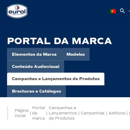
PORTAL DA MARCA
Elementos da Marca
Modelos
Conteúdo Audiovisual
Campanhas e Lançamentos de Produtos
Brochuras e Catálogos
Portal
Campanhas e
Página
|
da
|
Lançamentos
|
Campanhas
|
Aditivos
|
inicial
marca
de Produtos