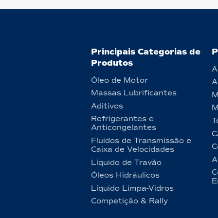
Principais Categorias de
P
Produtos
A
Óleo de Motor
A
Massas Lubrificantes
M
Aditivos
M
Refrigerantes e
T
Anticongelantes
C
Fluidos de Transmissão e
C
Caixa de Velocidades
A
Líquido de Travão
C
Óleos Hidráulicos
E
Líquido Limpa-Vidros
Competição & Rally