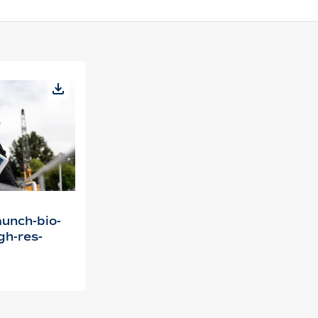
aunch-bio-
gh-res-