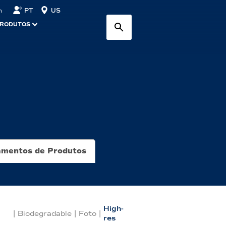
PT
US
n
PRODUTOS
mentos de Produtos
High-
|
Biodegradable
|
Foto
|
res