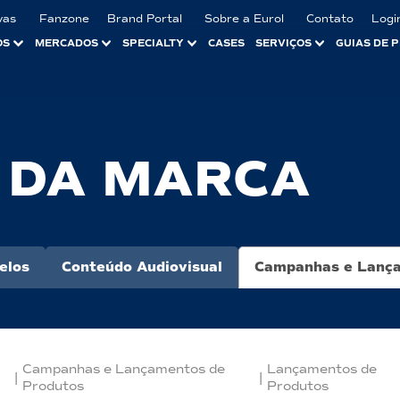
vas
Fanzone
Brand Portal
Sobre a Eurol
Contato
Logi
OS
MERCADOS
SPECIALTY
CASES
SERVIÇOS
GUIAS DE 
 DA MARCA
elos
Conteúdo Audiovisual
Campanhas e Lança
Campanhas e Lançamentos de
Lançamentos de
|
|
Produtos
Produtos