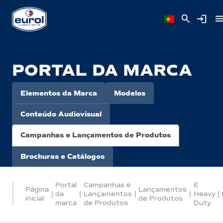
PORTAL DA MARCA
Elementos da Marca
Modelos
Conteúdo Audiovisual
Campanhas e Lançamentos de Produtos
Brochuras e Catálogos
Portal
Campanhas e
E
Página
Lançamentos
|
da
|
Lançamentos
|
|
Heavy
|
inicial
de Produtos
marca
de Produtos
Duty