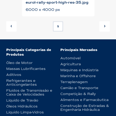
eurol-rally-sport-high-res-35.jpg
6000 x 4000 px
1
Principais Categorias de
Principais Mercados
Produtos
Automóvel
Óleo de Motor
Agricultura
Massas Lubrificantes
Máquinas e Indústria
Aditivos
Marinha e Offshore
Refrigerantes e
Terraplenagem
Anticongelantes
Camião e Transporte
Fluidos de Transmissão e
Competição & Rally
Caixa de Velocidades
Alimentos e Farmacêutica
Líquido de Travão
Construção de Estradas &
Óleos Hidráulicos
Engenharia Hidráulica
Líquido Limpa-Vidros