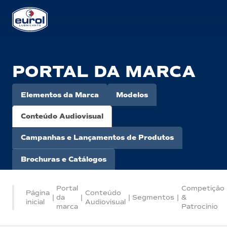
PORTAL DA MARCA
Elementos da Marca
Modelos
Conteúdo Audiovisual
Campanhas e Lançamentos de Produtos
Brochuras e Catálogos
Portal
Competição
Página
Conteúdo
|
da
|
|
Segmentos
|
&
inicial
Audiovisual
marca
Patrocínio