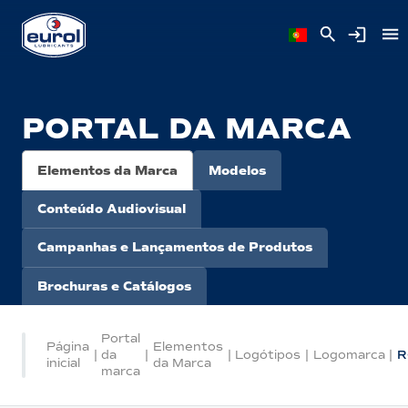
PORTAL DA MARCA
Elementos da Marca
Modelos
Conteúdo Audiovisual
Campanhas e Lançamentos de Produtos
Brochuras e Catálogos
Portal
Página
Elementos
|
da
|
|
Logótipos
|
Logomarca
|
R
inicial
da Marca
marca