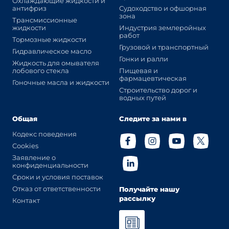
Охлаждающие жидкости и
антифриз
Судоходство и офшорная
зона
Трансмиссионные
жидкости
Индустрия землеройных
работ
Тормозные жидкости
Грузовой и транспортный
Гидравлическое масло
Гонки и ралли
Жидкость для омывателя
лобового стекла
Пищевая и
фармацевтическая
Гоночные масла и жидкости
Строительство дорог и
водных путей
Общая
Следите за нами в
Кодекс поведения
Cookies
Заявление о
конфиденциальности
Сроки и условия поставок
Отказ от ответственности
Получайте нашу
рассылку
Контакт