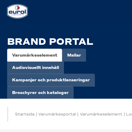
BRAND PORTAL
Varumärkeselement
Mallar
Audiovisuellt innehåll
Kampanjer och produktlanseringar
Broschyrer och kataloger
Startsida
|
Varumärkesportal
|
Varumärkeselement
|
Lo