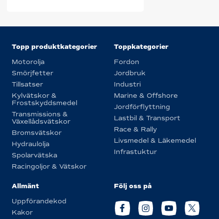
Topp produktkategorier
Toppkategorier
Motorolja
Fordon
Smörjfetter
Jordbruk
Tillsatser
Industri
Kylvätskor &
Marine & Offshore
Frostskyddsmedel
Jordförflyttning
Transmissions &
Lastbil & Transport
Växellådsvätskor
Race & Rally
Bromsvätskor
Livsmedel & Läkemedel
Hydraulolja
Infrastuktur
Spolarvätska
Racingoljor & Vätskor
Allmänt
Följ oss på
Uppförandekod
Kakor