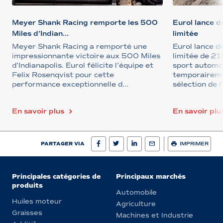
Meyer Shank Racing remporte les 500
Eurol lance d
Miles d’Indian...
limitée
Meyer Shank Racing a remporté une
Eurol lance d
impressionnante victoire aux 500 Miles
limitée de 21
d’Indianapolis. Eurol félicite l’équipe et
sport automob
Felix Rosenqvist pour cette
temporaireme
performance exceptionnelle d...
sélection de 
En savoir plus
En savoir plu
PARTAGER VIA
IMPRIMER
Principales catégories de
Principaux marchés
produits
Automobile
Huiles moteur
Agriculture
Graisses
Machines et Industrie