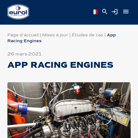
Page d'accueil
|
Mises à jour
|
Études de cas
|
App
Racing Engines
26 mars 2021
APP RACING ENGINES