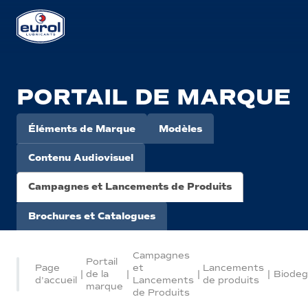
PORTAIL DE MARQUE
Éléments de Marque
Modèles
Contenu Audiovisuel
Campagnes et Lancements de Produits
Brochures et Catalogues
Campagnes
Portail
Page
et
Lancements
|
de la
|
|
|
Biodeg
d'accueil
Lancements
de produits
marque
de Produits