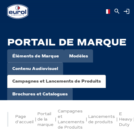
PORTAIL DE MARQUE
Éléments de Marque
Modèles
Contenu Audiovisuel
Campagnes et Lancements de Produits
Brochures et Catalogues
Campagnes
Portail
E
Page
et
Lancements
|
de la
|
|
|
Heavy
d'accueil
Lancements
de produits
marque
Duty
de Produits