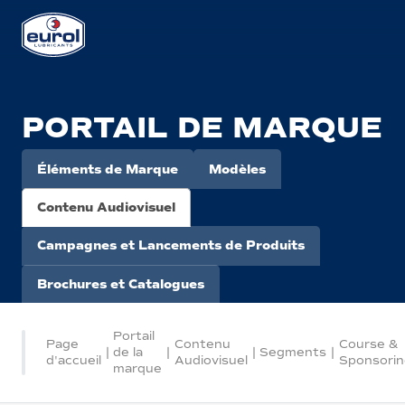
PORTAIL DE MARQUE
Éléments de Marque
Modèles
Contenu Audiovisuel
Campagnes et Lancements de Produits
Brochures et Catalogues
Portail
Page
Contenu
Course &
|
de la
|
|
Segments
|
d'accueil
Audiovisuel
Sponsorin
marque