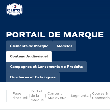
PORTAIL DE MARQUE
Éléments de Marque
Modèles
Contenu Audiovisuel
Campagnes et Lancements de Produits
Brochures et Catalogues
Portail
Page
Contenu
Course &
|
de la
|
|
Segments
|
d'accueil
Audiovisuel
Sponsorin
marque