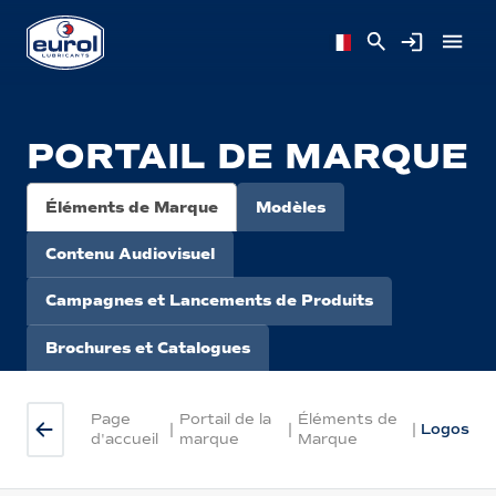
PORTAIL DE MARQUE
Éléments de Marque
Modèles
Contenu Audiovisuel
Campagnes et Lancements de Produits
Brochures et Catalogues
Page
Portail de la
Éléments de
|
|
|
Logos
d'accueil
marque
Marque