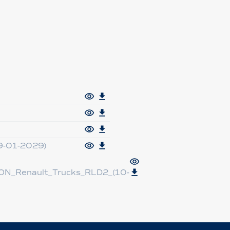
9-01-2029)
N_Renault_Trucks_RLD2_(10-