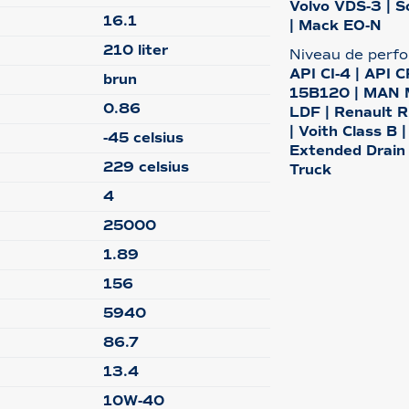
Volvo VDS-3 | S
16.1
| Mack EO-N
210 liter
Niveau de perf
API CI-4 | API 
brun
15B120 | MAN M
0.86
LDF | Renault R
| Voith Class B
-45 celsius
Extended Drain
229 celsius
Truck
4
25000
1.89
156
5940
86.7
13.4
10W-40