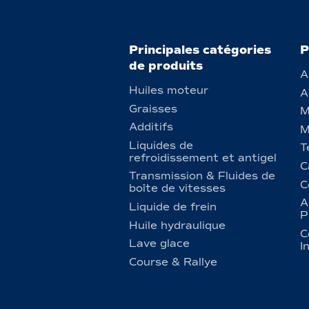
Principales catégories
P
de produits
A
Huiles moteur
A
Graisses
M
Additifs
M
Liquides de
T
refroidissement et antigel
C
Transmission & Fluides de
C
boîte de vitesses
A
Liquide de frein
P
Huile hydraulique
C
Lave glace
I
Course & Rallye