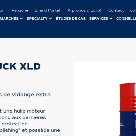
ur
Fanzone
Brand Portal
À propos d'Eurol
Contact
co
MARCHÉS
SPECIALTY
ÉTUDES DE CAS
SERVICES
CONSEILL
UCK XLD
s de vidange extra
 une huile moteur
pond aux dernières
e protection
polishing" et possède une