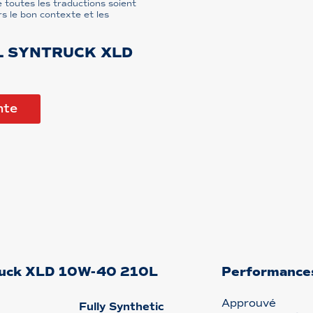
 toutes les traductions soient
s le bon contexte et les
L SYNTRUCK XLD
nte
truck XLD 10W-40 210L
Performance
Approuvé
Fully Synthetic