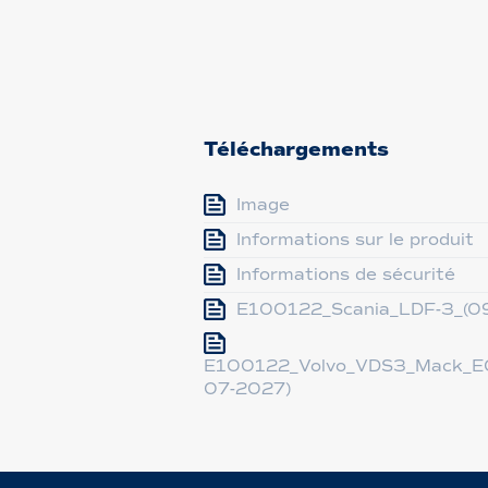
Téléchargements
Image
Informations sur le produit
Informations de sécurité
E100122_Scania_LDF-3_(0
E100122_Volvo_VDS3_Mack_EO
07-2027)