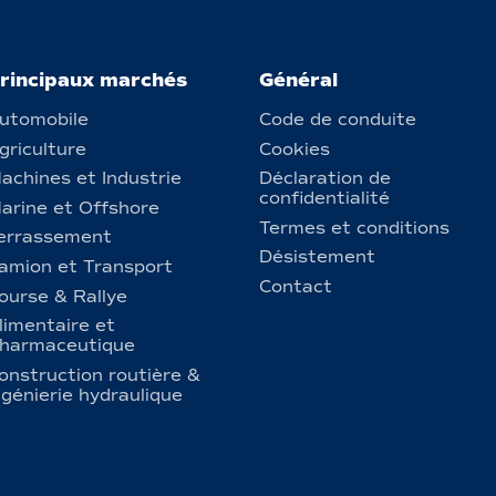
rincipaux marchés
Général
utomobile
Code de conduite
griculture
Cookies
achines et Industrie
Déclaration de
confidentialité
arine et Offshore
Termes et conditions
errassement
Désistement
amion et Transport
Contact
ourse & Rallye
limentaire et
harmaceutique
onstruction routière &
ngénierie hydraulique