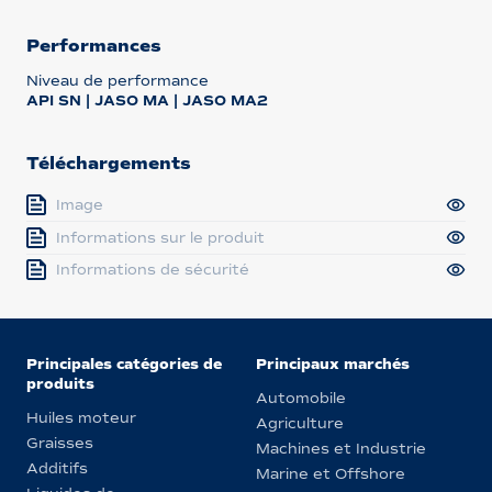
Performances
Niveau de performance
API SN | JASO MA | JASO MA2
Téléchargements
Image
Informations sur le produit
Informations de sécurité
Principales catégories de
Principaux marchés
produits
Automobile
Huiles moteur
Agriculture
Graisses
Machines et Industrie
Additifs
Marine et Offshore