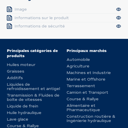
Image
Informations sur le produit
Informations de sécurité
Principales catégories de
Principaux marchés
produits
Automobile
Huiles moteur
Agriculture
Graisses
Machines et Industrie
Additifs
Marine et Offshore
Liquides de
Terrassement
refroidissement et antigel
Camion et Transport
Transmission & Fluides de
Course & Rallye
boîte de vitesses
Alimentaire et
Liquide de frein
Pharmaceutique
Huile hydraulique
Construction routière &
Lave glace
Ingénierie hydraulique
Course & Rallye