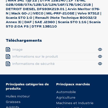
| MAN 341 Typ Z2 | DTFR 12B140 | ZF TE-ML
02B/05B/07A/12B/12/12N/16F/17B/19C/21B |
DETROIT DIESEL DFS93K219.01 | Arvin Meritor 076-
N | Mack GO-J | IVECO | MIL-PRF-2105E | Volvo 97312 |
Scania STO 1:0 | Renault (Note Technique B0032/2
Annex 3) | DAF | SAE J2360 | Scania STO 1:1G | Scania
STO 2:0A FS | DTFR 13B110
Téléchargements
Image
Informations sur le produit
Informations de sécurité
Principales catégories de
Principaux marchés
produits
Automobile
Huiles moteur
Agriculture
Graisses
Machines et Industrie
Additifs