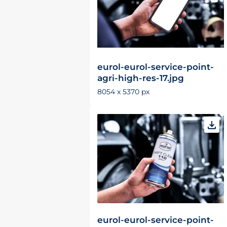
eurol-eurol-service-point-
agri-high-res-17.jpg
8054 x 5370 px
eurol-eurol-service-point-