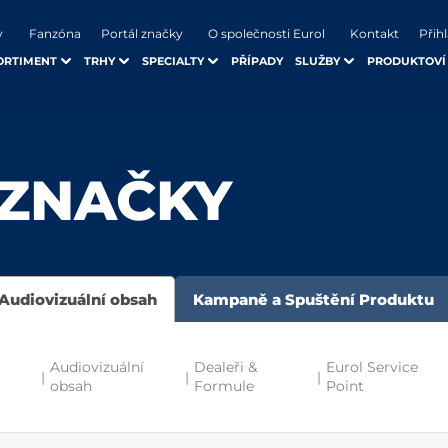
y
Fanzóna
Portál značky
O společnosti Eurol
Kontakt
Přihl
ORTIMENT
TRHY
SPECIALTY
PŘÍPADY
SLUŽBY
PRODUKTOVÍ
 ZNAČKY
Audiovizuální obsah
Kampaně a Spuštění Produktu
Audiovizuální
Dealeři &
Eurol Service
|
|
|
obsah
Formule
Point