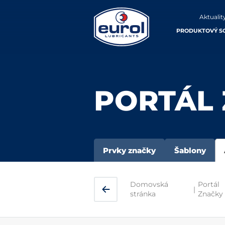
Aktualit
PRODUKTOVÝ S
PORTÁL
Prvky značky
Šablony
Domovská
Portál
|
stránka
Značky