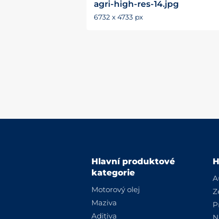
agri-high-res-14.jpg
6732 x 4733 px
Hlavní produktové
H
kategorie
A
Motorový olej
Z
Maziva
P
Aditiva
N