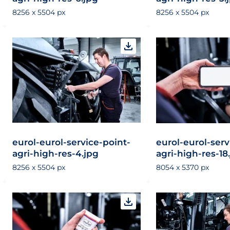
8256 x 5504 px
8256 x 5504 px
eurol-eurol-service-point-
eurol-eurol-serv
agri-high-res-4.jpg
agri-high-res-18
8256 x 5504 px
8054 x 5370 px