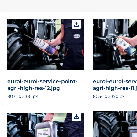
eurol-eurol-service-point-
eurol-eurol-serv
agri-high-res-12.jpg
agri-high-res-11.
8072 x 5381 px
8054 x 5370 px