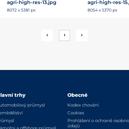
agri-high-res-13.jpg
agri-high-res-15
8072 x 5381 px
8054 x 5370 px
1
lavní trhy
Obecné
utomobilový průmysl
Kodex chování
emědělství
Cookies
růmysl
Prohlášení o ochraně osobní
údajů
ámořní a offshore průmysl