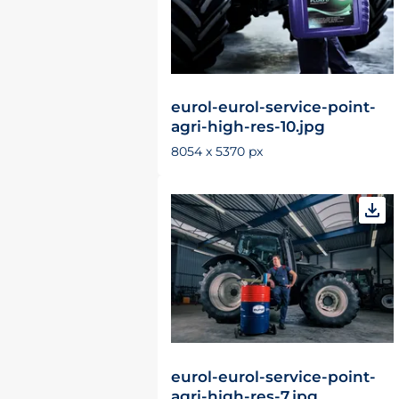
eurol-eurol-service-point-
agri-high-res-10.jpg
8054 x 5370 px
eurol-eurol-service-point-
agri-high-res-7.jpg