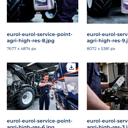
eurol-eurol-service-point-
eurol-eurol-serv
agri-high-res-8.jpg
agri-high-res-9.
7677 x 4874 px
8072 x 5381 px
eurol-eurol-service-point-
eurol-eurol-serv
agri-high-res-6.jpg
agri-high-res-3.