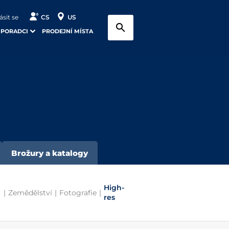
ásit se
CS
US
 PORADCI
PRODEJNÍ MÍSTA
Brožury a katalogy
High-
|
Zemědělství
|
Fotografie
|
res