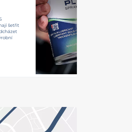
S
jí šetřit
edcházet
ýrobní