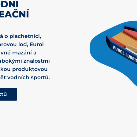
ODNÍ
EAČNÍ
á o plachetnici,
rovou loď, Eurol
ávné mazání a
hlubokými znalostmi
tickou produktovou
ět vodních sportů.
ktů