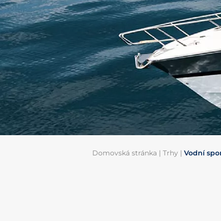
Domovská stránka
|
Trhy
|
Vodní spo