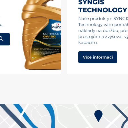
SYNGIS
TECHNOLOGY
í
Naše produkty s SYNGI
u.
Technology vám pomáha
náklady na údržbu, př
prostojům a zvyšovat v
kapacitu.
Více informací