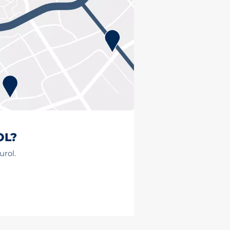
OL?
urol.