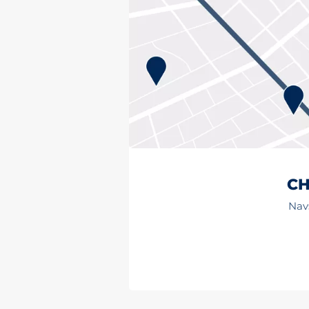
CH
Navš