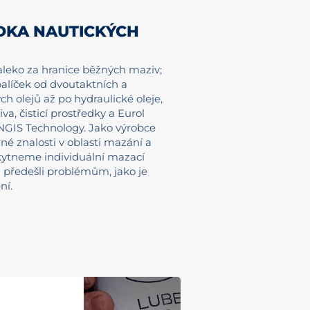
DKA NAUTICKÝCH
leko za hranice běžných maziv;
alíček od dvoutaktních a
h olejů až po hydraulické oleje,
va, čisticí prostředky a Eurol
NGIS Technology. Jako výrobce
é znalosti v oblasti mazání a
kytneme individuální mazací
 předešli problémům, jako je
ní.