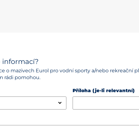
e informací?
ce o mazivech Eurol pro vodní sporty a/nebo rekreační 
ám rádi pomohou.
Příloha (je-li relevantní)