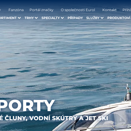
y
Fanzóna
Portál značky
O společnosti Eurol
Kontakt
Přihl
ORTIMENT
TRHY
SPECIALTY
PŘÍPADY
SLUŽBY
PRODUKTOVÍ
SPORTY
ČLUNY, VODNÍ SKÚTRY A JET SKI