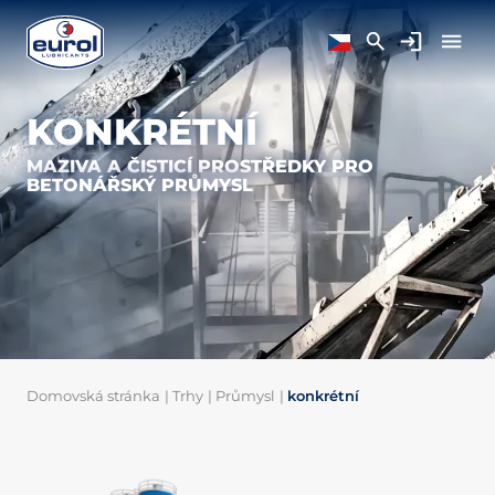
KONKRÉTNÍ
MAZIVA A ČISTICÍ PROSTŘEDKY PRO
BETONÁŘSKÝ PRŮMYSL
Domovská stránka
|
Trhy
|
Průmysl
|
konkrétní