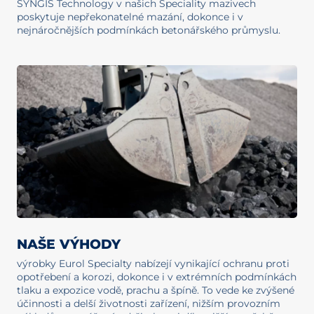
SYNGIS Technology v našich Speciality mazivech
poskytuje nepřekonatelné mazání, dokonce i v
nejnáročnějších podmínkách betonářského průmyslu.
NAŠE VÝHODY
výrobky Eurol Specialty nabízejí vynikající ochranu proti
opotřebení a korozi, dokonce i v extrémních podmínkách
tlaku a expozice vodě, prachu a špíně. To vede ke zvýšené
účinnosti a delší životnosti zařízení, nižším provozním