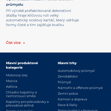
průmyslu
Při výrobě prefabrikované dekorativní
dlažby hraje klíčovou roli velký
automatický ocelový kartáč, který udržuje
formy čisté a tím zajišťuje kvalitu.
Číst více
Hlavní produktové
Hlavní trhy
kategorie
Automobilový průmysl
Motorový olej
Zemědělství
Maziva
Průmysl
Aditiva
Námořní a offshore průmysl
Chladicí kapaliny a
Zemní práce
nemrznoucí směsi
Kamion a doprava
Kapaliny pro převodovky a
Race & Rally
převodové skříně
Potravinářství a farmacie
Brzdové kapaliny