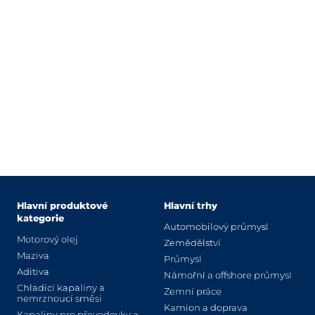
Hlavní produktové
Hlavní trhy
kategorie
Automobilový průmysl
Motorový olej
Zemědělství
Maziva
Průmysl
Aditiva
Námořní a offshore průmysl
Chladicí kapaliny a
Zemní práce
nemrznoucí směsi
Kamion a doprava
Kapaliny pro převodovky a