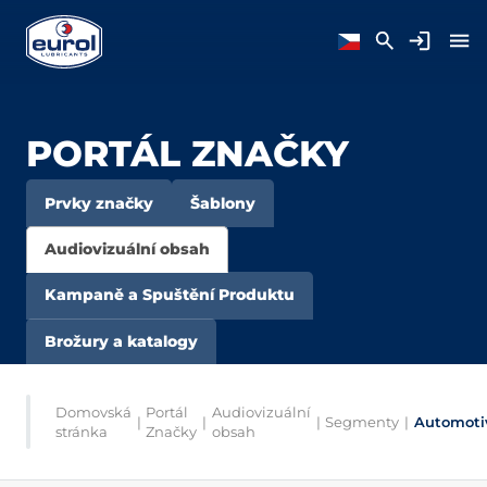
PORTÁL ZNAČKY
Prvky značky
Šablony
Audiovizuální obsah
Kampaně a Spuštění Produktu
Brožury a katalogy
Domovská
Portál
Audiovizuální
|
|
|
Segmenty
|
Automoti
stránka
Značky
obsah