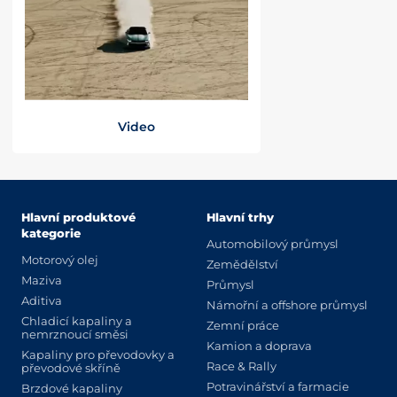
Video
Hlavní produktové
Hlavní trhy
kategorie
Automobilový průmysl
Motorový olej
Zemědělství
Maziva
Průmysl
Aditiva
Námořní a offshore průmysl
Chladicí kapaliny a
Zemní práce
nemrznoucí směsi
Kamion a doprava
Kapaliny pro převodovky a
Race & Rally
převodové skříně
Potravinářství a farmacie
Brzdové kapaliny