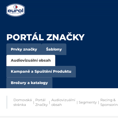
PORTÁL ZNAČKY
Prvky značky
Šablony
Audiovizuální obsah
Kampaně a Spuštění Produktu
Brožury a katalogy
Domovská
Portál
Audiovizuální
Racing &
|
|
|
Segmenty
|
stránka
Značky
obsah
Sponsori