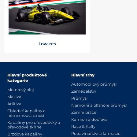
Low-res
Hlavní produktové
Hlavní trhy
kategorie
Automobilový průmysl
Motorový olej
Zemědělství
Maziva
Průmysl
Aditiva
Námořní a offshore průmysl
Chladicí kapaliny a
Zemní práce
nemrznoucí směsi
Kamion a doprava
Kapaliny pro převodovky a
Race & Rally
převodové skříně
Potravinářství a farmacie
Brzdové kapaliny