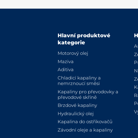
Hlavní produktové
H
kategorie
A
Motorový olej
Z
Maziva
P
Aditiva
N
Chladicí kapaliny a
Z
nemrznoucí směsi
K
Kapaliny pro převodovky a
R
převodové skříně
P
Brzdové kapaliny
V
Hydraulický olej
Kapalina do ostřikovačů
Závodní oleje a kapaliny