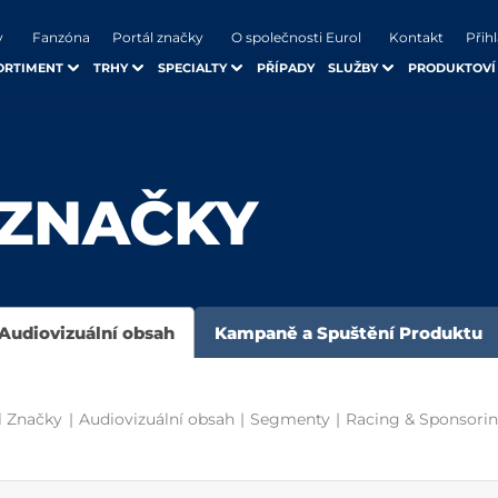
y
Fanzóna
Portál značky
O společnosti Eurol
Kontakt
Přihl
ORTIMENT
TRHY
SPECIALTY
PŘÍPADY
SLUŽBY
PRODUKTOVÍ
 ZNAČKY
Audiovizuální obsah
Kampaně a Spuštění Produktu
l Značky
|
Audiovizuální obsah
|
Segmenty
|
Racing & Sponsori