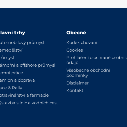
lavní trhy
Obecné
utomobilový průmysl
Kodex chování
emědělství
Cookies
růmysl
Prohlášení o ochraně osobní
údajů
ámořní a offshore průmysl
Všeobecné obchodní
emní práce
podmínky
amion a doprava
Disclaimer
ace & Rally
Kontakt
otravinářství a farmacie
ýstavba silnic a vodních cest