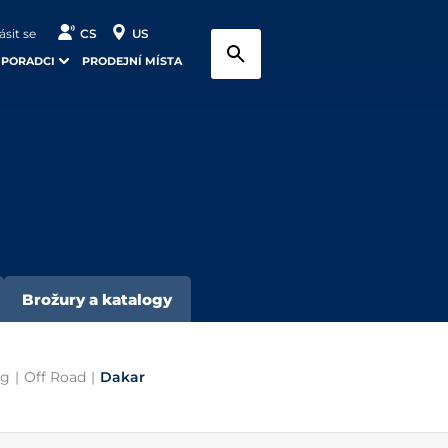
ásit se
CS
US
 PORADCI
PRODEJNÍ MÍSTA
Brožury a katalogy
ng
|
Off Road
|
Dakar