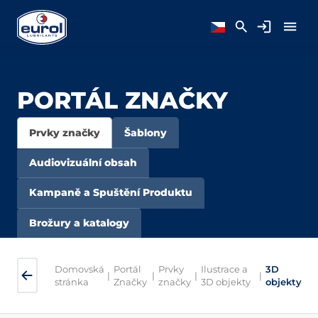
PORTÁL ZNAČKY
Prvky značky
Šablony
Audiovizuální obsah
Kampaně a Spuštění Produktu
Brožury a katalogy
Domovská
Portál
Prvky
Ilustrace a
3D
|
|
|
|
stránka
Značky
značky
3D objekty
objekty