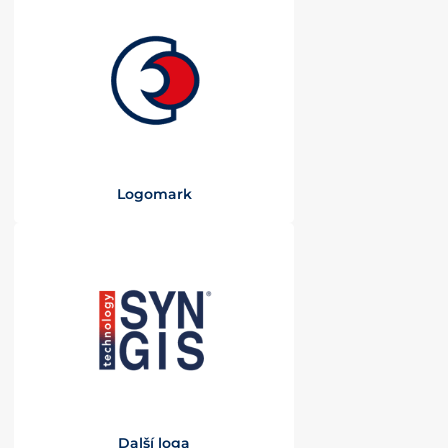
Logomark
Další loga