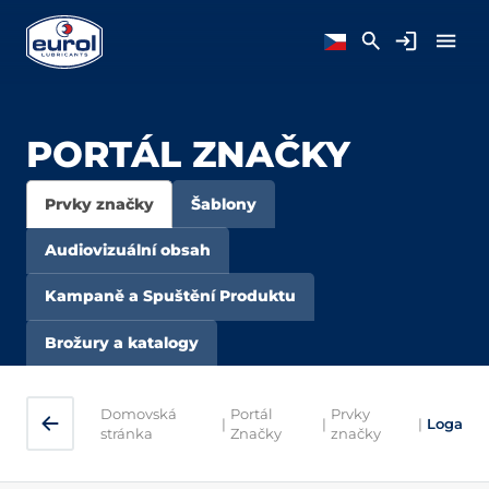
PORTÁL ZNAČKY
Prvky značky
Šablony
Audiovizuální obsah
Kampaně a Spuštění Produktu
Brožury a katalogy
Domovská
Portál
Prvky
|
|
|
Loga
stránka
Značky
značky