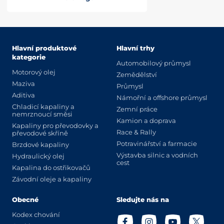
Hlavní produktové
Hlavní trhy
kategorie
Automobilový průmysl
Motorový olej
Zemědělství
Maziva
Průmysl
Aditiva
Námořní a offshore průmysl
Chladicí kapaliny a
Zemní práce
nemrznoucí směsi
Kamion a doprava
Kapaliny pro převodovky a
Race & Rally
převodové skříně
Potravinářství a farmacie
Brzdové kapaliny
Výstavba silnic a vodních
Hydraulický olej
cest
Kapalina do ostřikovačů
Závodní oleje a kapaliny
Obecné
Sledujte nás na
Kodex chování