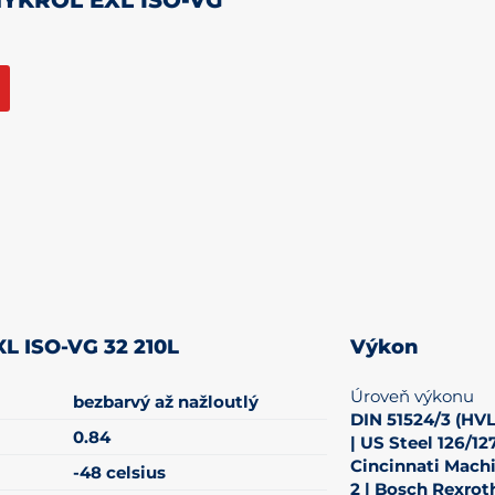
XL ISO-VG 32 210L
Výkon
Úroveň výkonu
bezbarvý až nažloutlý
DIN 51524/3 (HVLP
0.84
| US Steel 126/127
Cincinnati Machi
-48 celsius
2 | Bosch Rexro