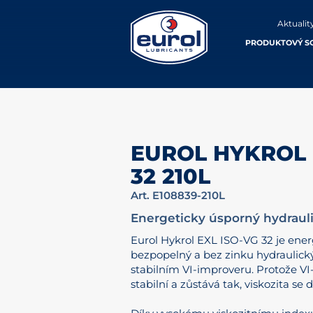
Aktualit
PRODUKTOVÝ S
EUROL HYKROL 
32 210L
Art. E108839-210L
Energeticky úsporný hydrauli
Eurol Hykrol EXL ISO-VG 32 je ener
bezpopelný a bez zinku hydraulický
stabilním VI-improveru. Protože VI
stabilní a zůstává tak, viskozita se