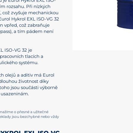
 je Eurol Hykrol EXL ISO-
ím rozsahu. Při nízkých
žší, což zvyšuje mechanickou
 Eurol Hykrol EXL ISO-VG 32
n vpřed, což zabraňuje
ypass), a tím pádem není
XL ISO-VG 32 je
pracovních tlacích a
ulického systému.
 olejů a aditiv má Eurol
louhou životnost díky
 toho jsou součásti výborně
a usazeninám.
e snažíme o přesné a užitečné
řeklady jsou bezchybné nebo vždy
YKROL EXL ISO-VG