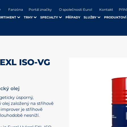
y
Fanzóna
Portál značky
O společnosti Eurol
Kontakt
Přihl
ORTIMENT
TRHY
SPECIALTY
PŘÍPADY
SLUŽBY
PRODUKTOVÍ
EXL ISO-VG
cký olej
geticky úsporný,
 olej založený na střihově
-improver je střihově
 dlouhodobě nesníží.