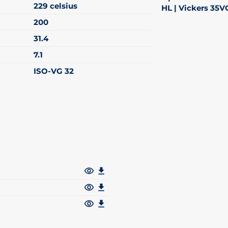
229 celsius
HL | Vickers 35
200
31.4
7.1
ISO-VG 32