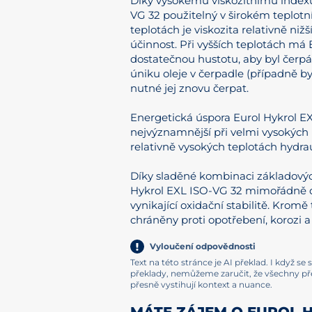
Díky vysokému viskozitnímu indexu
VG 32 použitelný v širokém teplotn
teplotách je viskozita relativně ni
účinnost. Při vyšších teplotách má
dostatečnou hustotu, aby byl čerpá
úniku oleje v čerpadle (případně b
nutné jej znovu čerpat.
Energetická úspora Eurol Hykrol E
nejvýznamnější při velmi vysokých 
relativně vysokých teplotách hydra
Díky sladěné kombinaci základových
Hykrol EXL ISO-VG 32 mimořádně d
vynikající oxidační stabilitě. Kromě
chráněny proti opotřebení, korozi 
Vyloučení odpovědnosti
Text na této stránce je AI překlad. I když s
překlady, nemůžeme zaručit, že všechny p
přesně vystihují kontext a nuance.
MÁTE ZÁJEM O EUROL H