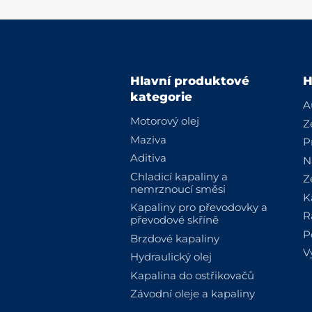
Hlavní produktové
H
kategorie
A
Motorový olej
Z
Maziva
P
Aditiva
N
Chladicí kapaliny a
Z
nemrznoucí směsi
K
Kapaliny pro převodovky a
R
převodové skříně
P
Brzdové kapaliny
V
Hydraulický olej
Kapalina do ostřikovačů
Závodní oleje a kapaliny