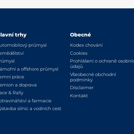
lavní trhy
Obecné
utomobilový průmysl
Kodex chování
emědělství
Cookies
růmysl
Prohlášení o ochraně osobní
údajů
ámořní a offshore průmysl
Všeobecné obchodní
emní práce
podmínky
amion a doprava
Disclaimer
ace & Rally
Kontakt
otravinářství a farmacie
ýstavba silnic a vodních cest