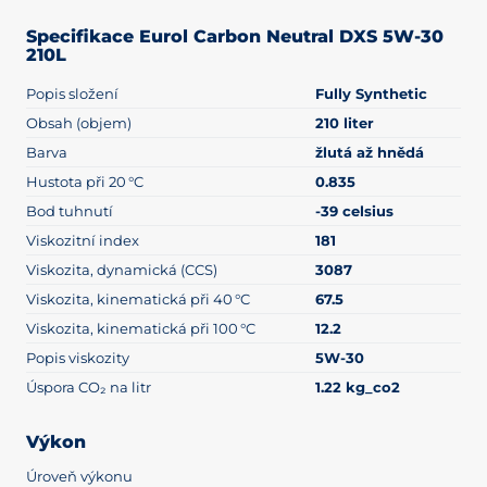
Specifikace Eurol Carbon Neutral DXS 5W-30
210L
Popis složení
Fully Synthetic
Obsah (objem)
210 liter
Barva
žlutá až hnědá
Hustota při 20 °C
0.835
Bod tuhnutí
-39 celsius
Viskozitní index
181
Viskozita, dynamická (CCS)
3087
Viskozita, kinematická při 40 °C
67.5
Viskozita, kinematická při 100 °C
12.2
Popis viskozity
5W-30
Úspora CO₂ na litr
1.22 kg_co2
Výkon
Úroveň výkonu