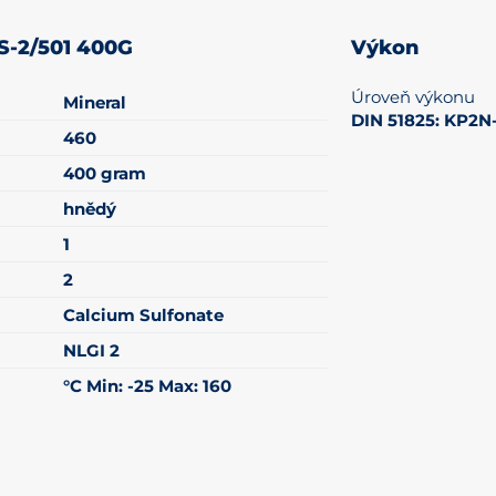
S-2/501 400G
Výkon
Úroveň výkonu
Mineral
DIN 51825: KP2N-
460
400 gram
hnědý
1
2
Calcium Sulfonate
NLGI 2
°C Min: -25 Max: 160