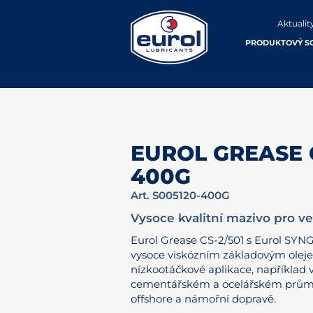
Aktualit
PRODUKTOVÝ S
EUROL GREASE C
400G
Art. S005120-400G
Vysoce kvalitní mazivo pro v
Eurol Grease CS-2/501 s Eurol SYNG
vysoce viskózním základovým oleje
nízkootáčkové aplikace, například
cementářském a ocelářském průmys
offshore a námořní dopravě.