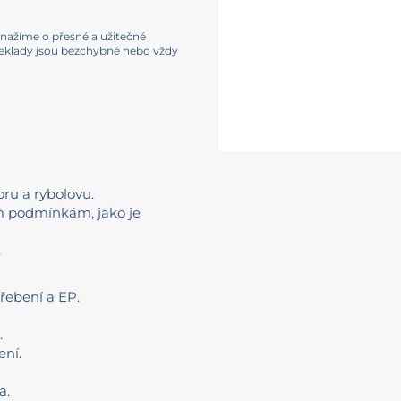
e snažíme o přesné a užitečné
řeklady jsou bezchybné nebo vždy
ru a rybolovu.
m podmínkám, jako je
.
třebení a EP.
.
ení.
a.