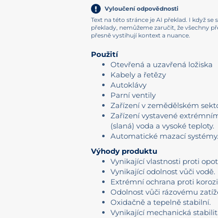
Vyloučení odpovědnosti
Text na této stránce je AI překlad. I když s
překlady, nemůžeme zaručit, že všechny p
přesně vystihují kontext a nuance.
Použití
Otevřená a uzavřená ložiska
Kabely a řetězy
Autoklávy
Parní ventily
Zařízení v zemědělském sekto
Zařízení vystavené extrémní
(slaná) voda a vysoké teploty.
Automatické mazací systémy
Výhody produktu
Vynikající vlastnosti proti opo
Vynikající odolnost vůči vodě.
Extrémní ochrana proti korozi
Odolnost vůči rázovému zatíž
Oxidačně a tepelně stabilní.
Vynikající mechanická stabilit