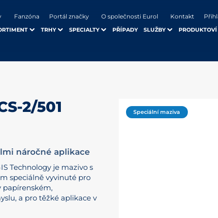
y
Fanzóna
Portál značky
O společnosti Eurol
Kontakt
Přihl
ORTIMENT
TRHY
SPECIALTY
PŘÍPADY
SLUŽBY
PRODUKTOVÍ
S-2/501
Speciální maziva
elmi náročné aplikace
IS Technology je mazivo s
m speciálně vyvinuté pro
 v papírenském,
lu, a pro těžké aplikace v