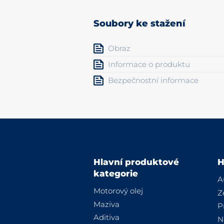
Soubory ke stažení
Obraz
Informace o produktu
Bezpečnostní informace
Hlavní produktové
H
kategorie
A
Motorový olej
Z
Maziva
P
Aditiva
N