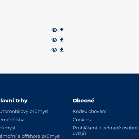
lavní trhy
Obecné
utomobilový průmysl
Kodex chování
emědělství
Cookies
růmysl
Prohlášení o ochraně osobní
údajů
ámořní a offshore průmysl