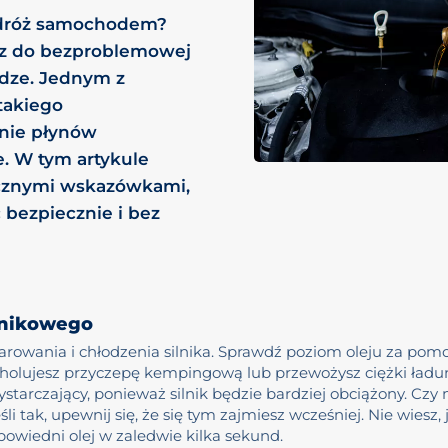
podróż samochodem?
cz do bezproblemowej
odze. Jednym z
takiego
enie płynów
e. W tym artykule
ycznymi wskazówkami,
bezpiecznie i bez
ilnikowego
marowania i chłodzenia silnika. Sprawdź poziom oleju za po
li holujesz przyczepę kempingową lub przewożysz ciężki ładu
ystarczający, ponieważ silnik będzie bardziej obciążony. Czy 
śli tak, upewnij się, że się tym zajmiesz wcześniej. Nie wiesz,
wiedni olej w zaledwie kilka sekund.