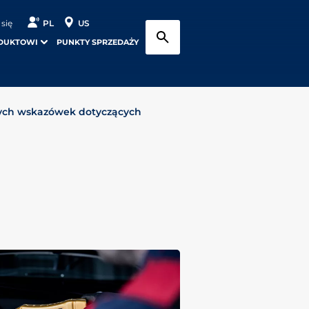
 się
PL
US
DUKTOWI
PUNKTY SPRZEDAŻY
ych wskazówek dotyczących