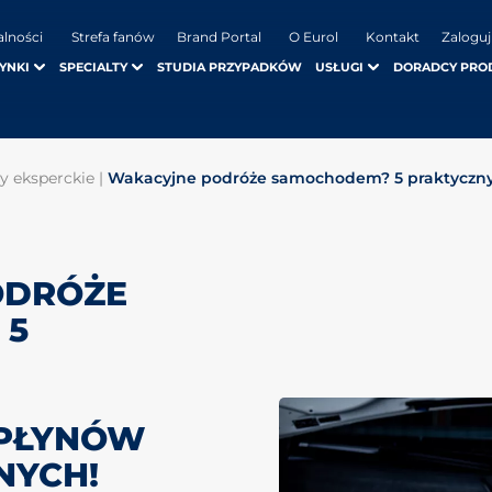
alności
Strefa fanów
Brand Portal
O Eurol
Kontakt
Zaloguj
YNKI
SPECIALTY
STUDIA PRZYPADKÓW
USŁUGI
DORADCY PRO
ły eksperckie
|
Wakacyjne podróże samochodem? 5 praktyczn
ODRÓŻE
 5
 PŁYNÓW
NYCH!