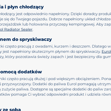
a i płyn chłodzący
chłodzący jest odpowiednio napełniony. Dzięki doradcy produ
daje się do Twojego pojazdu. Dobrze napełniony układ chłod
h przejażdżek lub holowania przyczepy kempingowej. Aby za
ol Radiator Sealer
.
łynem do spryskiwaczy
ki często pracują z owadami, kurzem i deszczem. Dlatego wa
y jest napełniony skutecznym płynem do spryskiwaczy.
Euro
 który pozostawia świeży zapach i jest bezpieczny dla gumy
a pomocą dodatków
niki często pracują dłużej i pod większym obciążeniem. Pon
ś przyzwyczajony. Dodatki do paliwa Eurol pomagają utrzyma
ą zużycie paliwa. Dostępne są specjalne dodatki do paliw za
odatków pomaga Ci wybrać odpowiedni produkt i udziela równ
y ze sobą