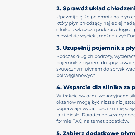
2. Sprawdź układ chłodzeni
Upewnij się, że pojemnik na płyn 
który płyn chłodzący najlepiej na
silnika, zwłaszcza podczas długic
niewielkie wycieki, można użyć
Eur
3. Uzupełnij pojemnik z p
Podczas długich podróży, wycieracz
pojemnik z płynem do spryskiwacz
skutecznym płynem do spryskiwaczy,
poliwęglanowych.
4. Wsparcie dla silnika z
W trakcie wyjazdu wakacyjnego sil
oktanów mogą być niższe niż jeste
poprawiają wydajność i zmniejszaj
jak i diesla. Doradca dotyczący d
formie FAQ na temat dodatków.
5. Zabierz dodatkowe płyn