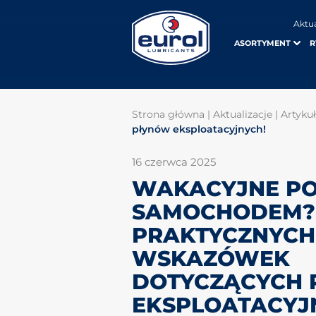
Aktu
ASORTYMENT
R
Strona główna
|
Aktualizacje
|
Artyku
płynów eksploatacyjnych!
16 czerwca 2025
WAKACYJNE P
SAMOCHODEM?
PRAKTYCZNYCH
WSKAZÓWEK
DOTYCZĄCYCH
EKSPLOATACYJ