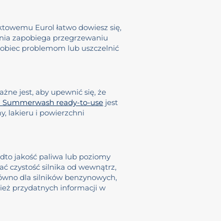
ktowemu Eurol łatwo dowiesz się,
zenia zapobiega przegrzewaniu
pobiec problemom lub uszczelnić
żne jest, aby upewnić się, że
l Summerwash ready-to-use
jest
, lakieru i powierzchni
adto jakość paliwa lub poziomy
ć czystość silnika od wewnątrz,
równo dla silników benzynowych,
ież przydatnych informacji w