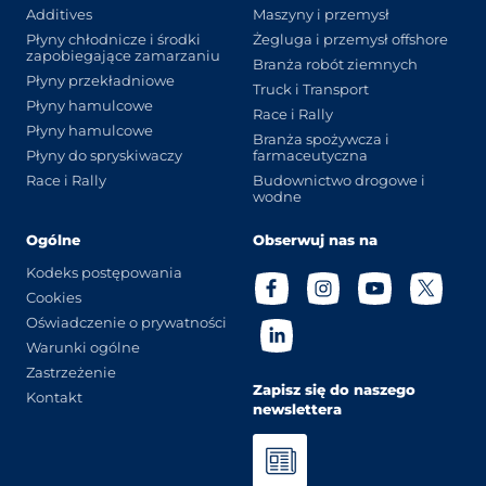
Additives
Maszyny i przemysł
Płyny chłodnicze i środki
Żegluga i przemysł offshore
zapobiegające zamarzaniu
Branża robót ziemnych
Płyny przekładniowe
Truck i Transport
Płyny hamulcowe
Race i Rally
Płyny hamulcowe
Branża spożywcza i
Płyny do spryskiwaczy
farmaceutyczna
Race i Rally
Budownictwo drogowe i
wodne
Ogólne
Obserwuj nas na
Kodeks postępowania
Cookies
Oświadczenie o prywatności
Warunki ogólne
Zastrzeżenie
Zapisz się do naszego
Kontakt
newslettera