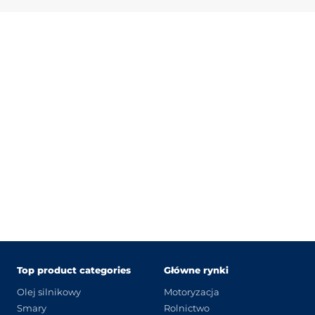
Top product categories
Główne rynki
Olej silnikowy
Motoryzacja
Smary
Rolnictwo