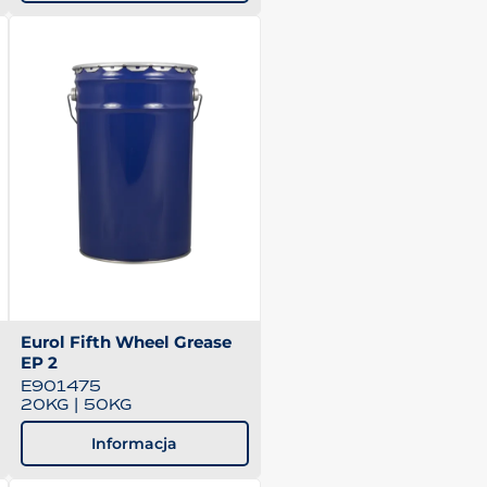
Eurol Fifth Wheel Grease
EP 2
E901475
20KG
|
50KG
Informacja