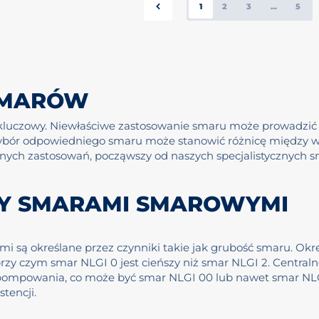
1
2
3
...
5
SMARÓW
luczowy. Niewłaściwe zastosowanie smaru może prowadzić 
Wybór odpowiedniego smaru może stanowić różnicę między w
nych zastosowań, począwszy od naszych specjalistycznych s
ZY SMARAMI SMAROWYMI
są określane przez czynniki takie jak grubość smaru. Określ
3, przy czym smar NLGI 0 jest cieńszy niż smar NLGI 2. Cent
 pompowania, co może być smar NLGI 00 lub nawet smar NLGI
tencji.