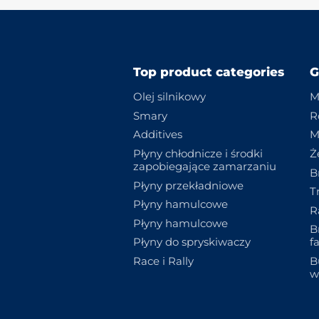
Top product categories
G
Olej silnikowy
M
Smary
R
Additives
M
Płyny chłodnicze i środki
Ż
zapobiegające zamarzaniu
B
Płyny przekładniowe
T
Płyny hamulcowe
R
Płyny hamulcowe
B
Płyny do spryskiwaczy
f
Race i Rally
B
w