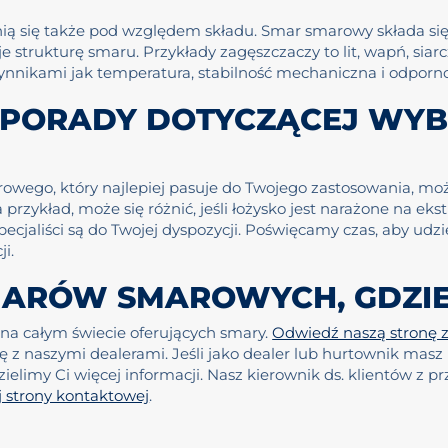
ią się także pod względem składu. Smar smarowy składa się
 strukturę smaru. Przykłady zagęszczaczy to lit, wapń, sia
zynnikami jak temperatura, stabilność mechaniczna i odporn
 PORADY DOTYCZĄCEJ WY
ego, który najlepiej pasuje do Twojego zastosowania, moż
rzykład, może się różnić, jeśli łożysko jest narażone na eks
specjaliści są do Twojej dyspozycji. Poświęcamy czas, aby udzi
i.
ARÓW SMAROWYCH, GDZIE
na całym świecie oferujących smary.
Odwiedź naszą stronę 
ię z naszymi dealerami. Jeśli jako dealer lub hurtownik mas
limy Ci więcej informacji. Nasz kierownik ds. klientów z p
 strony kontaktowej
.