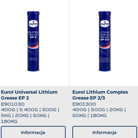
Eurol Universal Lithium
Eurol Lithium Complex
Grease EP 2
Grease EP 2/3
E901030
E901300
400G
|
S 400G
|
500G
|
400G
|
500G
|
20KG
|
5KG
|
20KG
|
50KG
|
50KG
|
180KG
180KG
Informacja
Informacja