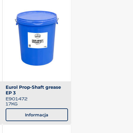
Eurol Prop-Shaft grease
EP 3
E901472
17KG
Informacja