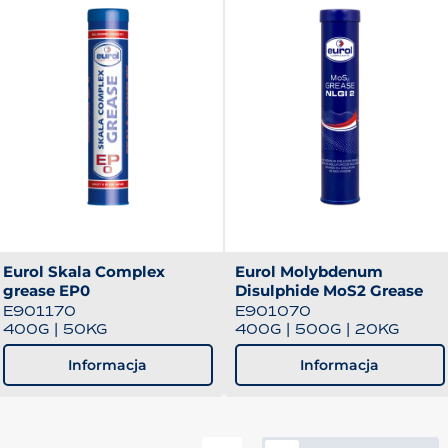
Eurol Skala Complex
Eurol Molybdenum
grease EP0
Disulphide MoS2 Grease
E901170
E901070
400G
|
50KG
400G
|
500G
|
20KG
Informacja
Informacja