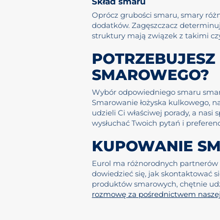
Skład smaru
Oprócz grubości smaru, smary różn
dodatków. Zagęszczacz determinuje
struktury mają związek z takimi c
POTRZEBUJESZ
SMAROWEGO?
Wybór odpowiedniego smaru smarow
Smarowanie łożyska kulkowego, na p
udzieli Ci właściwej porady, a nasi 
wysłuchać Twoich pytań i preferencj
KUPOWANIE SM
Eurol ma różnorodnych partnerów 
dowiedzieć się, jak skontaktować s
produktów smarowych, chętnie udzie
rozmowę za pośrednictwem naszej