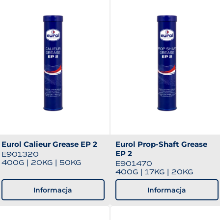
Eurol Calieur Grease EP 2
Eurol Prop-Shaft Grease
EP 2
E901320
400G
|
20KG
|
50KG
E901470
400G
|
17KG
|
20KG
Informacja
Informacja