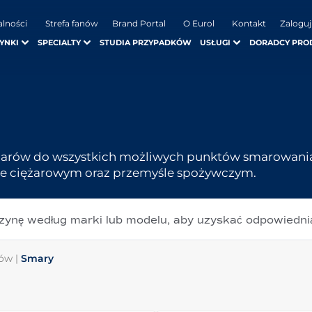
alności
Strefa fanów
Brand Portal
O Eurol
Kontakt
Zaloguj
YNKI
SPECIALTY
STUDIA PRZYPADKÓW
USŁUGI
DORADCY PRO
marów do wszystkich możliwych punktów smarowania 
ie ciężarowym oraz przemyśle spożywczym.
zynę według marki lub modelu, aby uzyskać odpowiedni
tów
|
Smary