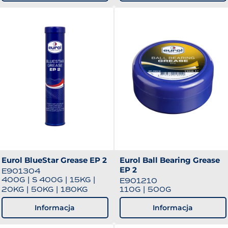
Eurol BlueStar Grease EP 2
Eurol Ball Bearing Grease
EP 2
E901304
400G
|
S 400G
|
15KG
|
E901210
20KG
|
50KG
|
180KG
110G
|
500G
Informacja
Informacja