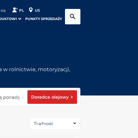
 się
PL
US
DUKTOWI
PUNKTY SPRZEDAŻY
w rolnictwie, motoryzacji,
Doradca olejowy
ą poradę olejową
Trafność