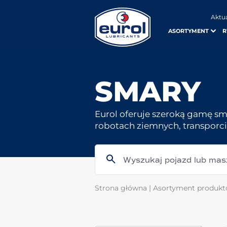
Aktu
ASORTYMENT
R
SMARY
Eurol oferuje szeroką gamę s
robotach ziemnych, transporc
Wyszukaj pojazd lub mas
Strona główna
|
Asortyment produk