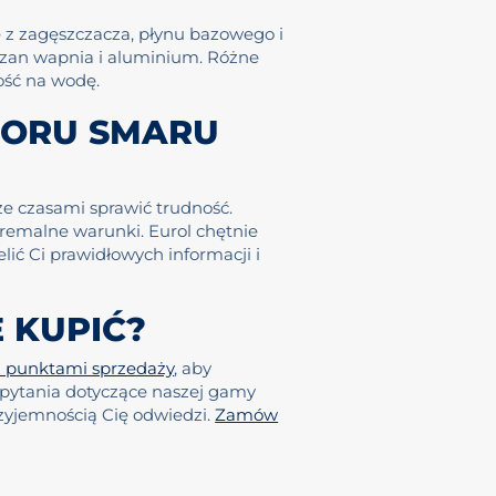
 z zagęszczacza, płynu bazowego i
rczan wapnia i aluminium. Różne
ość na wodę.
BORU SMARU
e czasami sprawić trudność.
tremalne warunki. Eurol chętnie
elić Ci prawidłowych informacji i
 KUPIĆ?
z punktami sprzedaży
, aby
z pytania dotyczące naszej gamy
rzyjemnością Cię odwiedzi.
Zamów