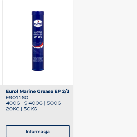
Eurol Marine Grease EP 2/3
E901160
400G
|
S 400G
|
500G
|
20KG
|
50KG
Informacja