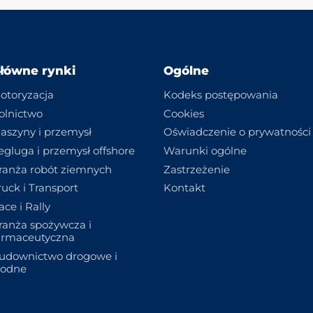
łówne rynki
Ogólne
otoryzacja
Kodeks postępowania
olnictwo
Cookies
aszyny i przemysł
Oświadczenie o prywatności
egluga i przemysł offshore
Warunki ogólne
ranża robót ziemnych
Zastrzeżenie
ruck i Transport
Kontakt
ace i Rally
ranża spożywcza i
armaceutyczna
udownictwo drogowe i
odne