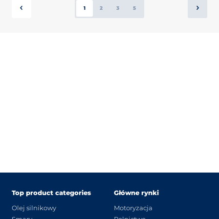
1
2
3
5
Top product categories
Główne rynki
Olej silnikowy
Motoryzacja
Smary
Rolnictwo