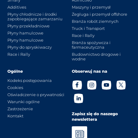
Additives
Maszyny i przemysł
Płyny chłodnicze i środki
Żegluga i przemysł offshore
zapobiegające zamarzaniu
Branża robót ziemnych
Płyny przekładniowe
Truck i Transport
Płyny hamulcowe
Race i Rally
Płyny hamulcowe
Branża spożywcza i
Płyny do spryskiwaczy
farmaceutyczna
Race i Rally
Budownictwo drogowe i
wodne
Ogólne
Obserwuj nas na
Kodeks postępowania
Cookies
Oświadczenie o prywatności
Warunki ogólne
Zastrzeżenie
Zapisz się do naszego
Kontakt
newslettera