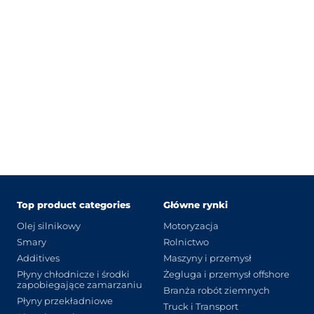
Top product categories
Główne rynki
Olej silnikowy
Motoryzacja
Smary
Rolnictwo
Additives
Maszyny i przemysł
Płyny chłodnicze i środki
Żegluga i przemysł offshore
zapobiegające zamarzaniu
Branża robót ziemnych
Płyny przekładniowe
Truck i Transport