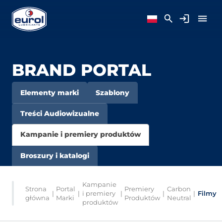
BRAND PORTAL
Elementy marki
Szablony
Treści Audiowizualne
Kampanie i premiery produktów
Broszury i katalogi
Kampanie
Strona
Portal
Premiery
Carbon
|
|
i premiery
|
|
|
Filmy
główna
Marki
Produktów
Neutral
produktów