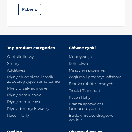
Pobierz
Top product categories
Główne rynki
Olej silnikowy
Motoryzacja
Smary
Rolnictwo
Additives
Maszyny i przemysł
Płyny chłodnicze i środki
Żegluga i przemysł offshore
zapobiegające zamarzaniu
Branża robót ziemnych
Płyny przekładniowe
Truck i Transport
Płyny hamulcowe
Race i Rally
Płyny hamulcowe
Branża spożywcza i
Płyny do spryskiwaczy
farmaceutyczna
Race i Rally
Budownictwo drogowe i
wodne
Ogólne
Obserwuj nas na