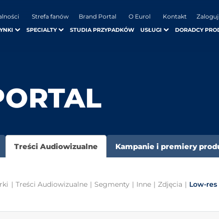
alności
Strefa fanów
Brand Portal
O Eurol
Kontakt
Zaloguj
YNKI
SPECIALTY
STUDIA PRZYPADKÓW
USŁUGI
DORADCY PRO
PORTAL
Treści Audiowizualne
Kampanie i premiery pro
rki
|
Treści Audiowizualne
|
Segmenty
|
Inne
|
Zdjęcia
|
Low-res