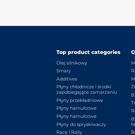
Top product categories
G
Olej silnikowy
M
Smary
R
Additives
M
Płyny chłodnicze i środki
Ż
zapobiegające zamarzaniu
B
Płyny przekładniowe
T
Płyny hamulcowe
R
Płyny hamulcowe
B
Płyny do spryskiwaczy
f
Race i Rally
B