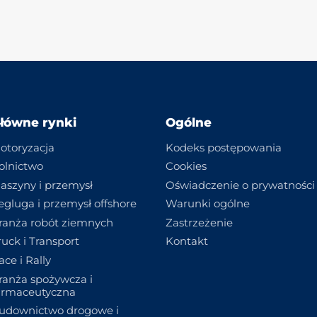
łówne rynki
Ogólne
otoryzacja
Kodeks postępowania
olnictwo
Cookies
aszyny i przemysł
Oświadczenie o prywatności
egluga i przemysł offshore
Warunki ogólne
ranża robót ziemnych
Zastrzeżenie
ruck i Transport
Kontakt
ace i Rally
ranża spożywcza i
armaceutyczna
udownictwo drogowe i