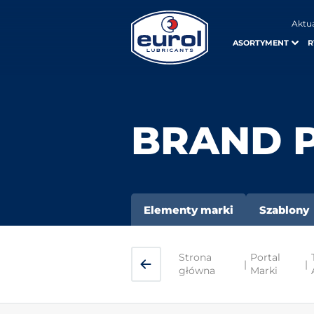
Aktu
ASORTYMENT
R
BRAND 
Elementy marki
Szablony
Strona
Portal
|
|
główna
Marki