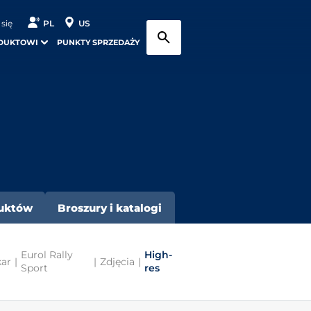
 się
PL
US
DUKTOWI
PUNKTY SPRZEDAŻY
duktów
Broszury i katalogi
Eurol Rally
High-
ar
|
|
Zdjęcia
|
Sport
res