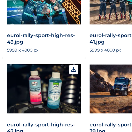
eurol-rally-sport-high-res-
eurol-rally-spor
43.jpg
41.jpg
5999 x 4000 px
5999 x 4000 px
eurol-rally-sport-high-res-
eurol-rally-spor
42.jpg
39.jpg