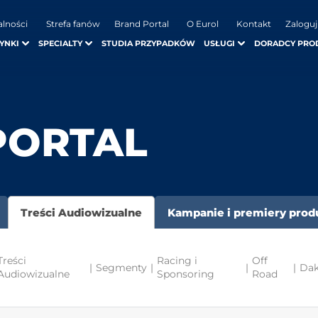
alności
Strefa fanów
Brand Portal
O Eurol
Kontakt
Zaloguj
YNKI
SPECIALTY
STUDIA PRZYPADKÓW
USŁUGI
DORADCY PRO
PORTAL
Treści Audiowizualne
Kampanie i premiery pro
Treści
Racing i
Off
|
Segmenty
|
|
|
Dak
Audiowizualne
Sponsoring
Road