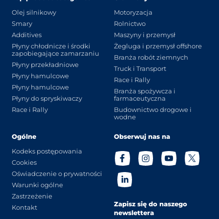
Olej silnikowy
Motoryzacja
Smary
Rolnictwo
Additives
Maszyny i przemysł
Płyny chłodnicze i środki
Żegluga i przemysł offshore
zapobiegające zamarzaniu
Branża robót ziemnych
Płyny przekładniowe
Truck i Transport
Płyny hamulcowe
Race i Rally
Płyny hamulcowe
Branża spożywcza i
Płyny do spryskiwaczy
farmaceutyczna
Race i Rally
Budownictwo drogowe i
wodne
Ogólne
Obserwuj nas na
Kodeks postępowania
Cookies
Oświadczenie o prywatności
Warunki ogólne
Zastrzeżenie
Zapisz się do naszego
Kontakt
newslettera