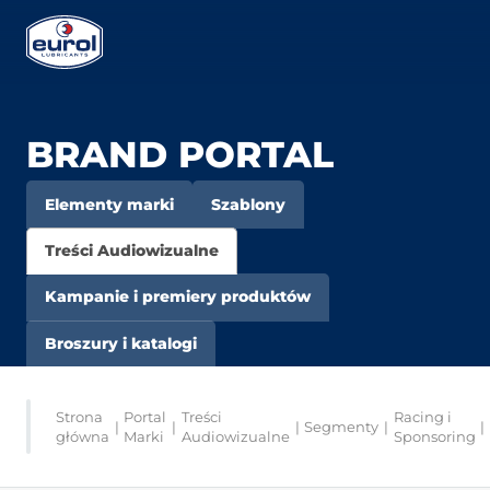
BRAND PORTAL
Elementy marki
Szablony
Treści Audiowizualne
Kampanie i premiery produktów
Broszury i katalogi
Strona
Portal
Treści
Racing i
|
|
|
Segmenty
|
|
główna
Marki
Audiowizualne
Sponsoring