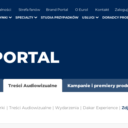
alności
Strefa fanów
Brand Portal
O Eurol
Kontakt
Zaloguj
YNKI
SPECIALTY
STUDIA PRZYPADKÓW
USŁUGI
DORADCY PRO
PORTAL
Treści Audiowizualne
Kampanie i premiery pro
rki
|
Treści Audiowizualne
|
Wydarzenia
|
Dakar Experience
|
Zd