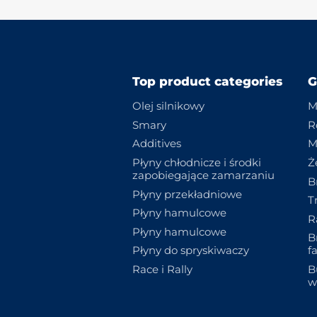
Top product categories
G
Olej silnikowy
M
Smary
R
Additives
M
Płyny chłodnicze i środki
Ż
zapobiegające zamarzaniu
B
Płyny przekładniowe
T
Płyny hamulcowe
R
Płyny hamulcowe
B
Płyny do spryskiwaczy
f
Race i Rally
B
w