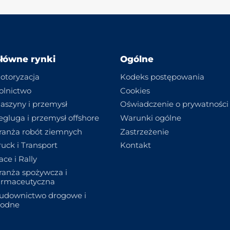
łówne rynki
Ogólne
otoryzacja
Kodeks postępowania
olnictwo
Cookies
aszyny i przemysł
Oświadczenie o prywatności
egluga i przemysł offshore
Warunki ogólne
ranża robót ziemnych
Zastrzeżenie
ruck i Transport
Kontakt
ace i Rally
ranża spożywcza i
armaceutyczna
udownictwo drogowe i
odne