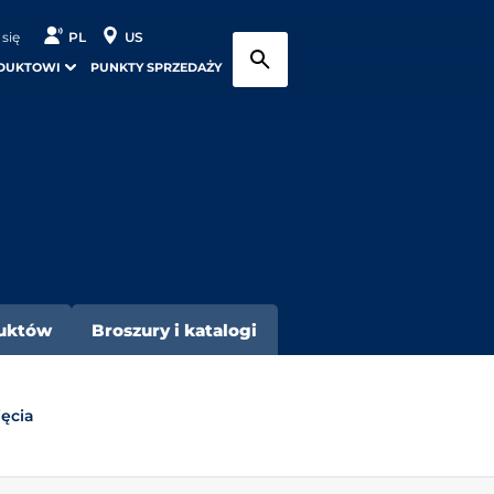
 się
PL
US
DUKTOWI
PUNKTY SPRZEDAŻY
duktów
Broszury i katalogi
jęcia