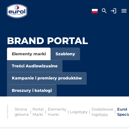
BRAND PORTAL
Elementy marki
Szablony
Treści Audiowizualne
Kampanie i premiery produktów
Broszury i katalogi
Strona
Portal
Elementy
Dodatkowe
Eurol
|
|
|
Logotypy
|
|
główna
Marki
marki
logotypy
Speci