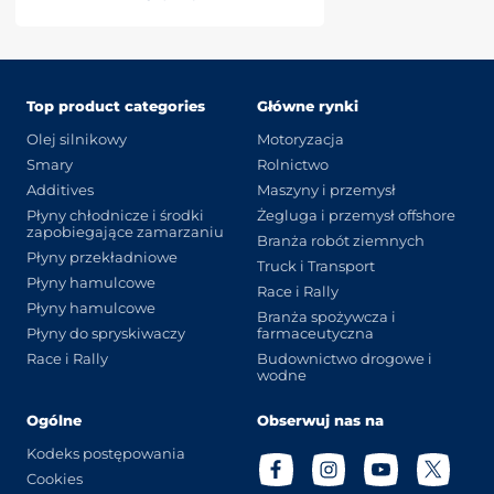
Top product categories
Główne rynki
Olej silnikowy
Motoryzacja
Smary
Rolnictwo
Additives
Maszyny i przemysł
Płyny chłodnicze i środki
Żegluga i przemysł offshore
zapobiegające zamarzaniu
Branża robót ziemnych
Płyny przekładniowe
Truck i Transport
Płyny hamulcowe
Race i Rally
Płyny hamulcowe
Branża spożywcza i
Płyny do spryskiwaczy
farmaceutyczna
Race i Rally
Budownictwo drogowe i
wodne
Ogólne
Obserwuj nas na
Kodeks postępowania
Cookies